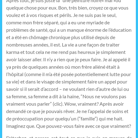
Après tout, je suis juste la “une peinture noire« mal »ou
quelque chose pour eux. Bon, très bien, croyez ce que vous
voulez et à vos risques et périls. Je ne suis pas le seul,
comme mon frère séparé, qui a eu une myriade de
problèmes de santé, qui a un manque énorme de l’éducation
et a été en chômage chronique plus utilisé depuis de
nombreuses années, il est. La vie a une façon de traiter
karma et tout cela ne me rend pas heureux je simplement
avoir laisser aller. Il n’y a rien que je peux faire. Je ai appelé il
ya près de quelques années où mon frère aliéné était à
l’hôpital (comme il m’a été posée potentiellement lutte pour
sa vie) et dans le visage de simplement faire un appel pour
savoir si il serait d’accord – ne voulant rien d’autre de lui ou
sa femme, sa femme a dit à la haine, “Nous ne voulons pas
vraiment vous parler” (clic). Wow, vraiment? Après avoir
demandé ce que je pouvais rêver. Je ne l’appelai de soins et
de préoccupation pour quelqu’un (“famille”) qui me hait.
Imaginez que. Que pouvez-vous faire avec ce que vraiment?
Détachez, et passer, est tout ce que je suis en mesure de