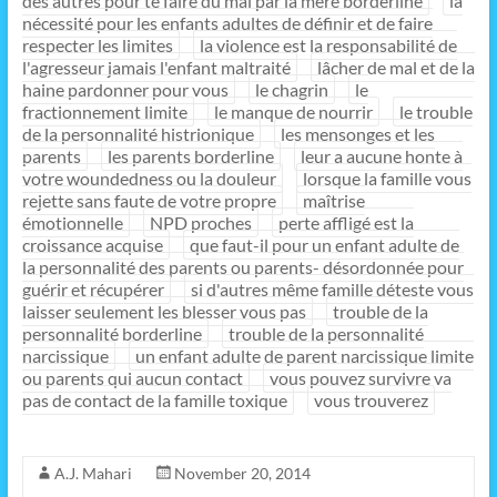
des autres pour te faire du mal par la mère borderline
la
nécessité pour les enfants adultes de définir et de faire
respecter les limites
la violence est la responsabilité de
l'agresseur jamais l'enfant maltraité
lâcher de mal et de la
haine pardonner pour vous
le chagrin
le
fractionnement limite
le manque de nourrir
le trouble
de la personnalité histrionique
les mensonges et les
parents
les parents borderline
leur a aucune honte à
votre woundedness ou la douleur
lorsque la famille vous
rejette sans faute de votre propre
maîtrise
émotionnelle
NPD proches
perte affligé est la
croissance acquise
que faut-il pour un enfant adulte de
la personnalité des parents ou parents- désordonnée pour
guérir et récupérer
si d'autres même famille déteste vous
laisser seulement les blesser vous pas
trouble de la
personnalité borderline
trouble de la personnalité
narcissique
un enfant adulte de parent narcissique limite
ou parents qui aucun contact
vous pouvez survivre va
pas de contact de la famille toxique
vous trouverez
A.J. Mahari
November 20, 2014