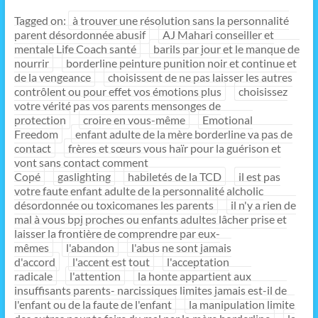
Tagged on:
à trouver une résolution sans la personnalité
parent désordonnée abusif
AJ Mahari conseiller et
mentale Life Coach santé
barils par jour et le manque de
nourrir
borderline peinture punition noir et continue et
de la vengeance
choisissent de ne pas laisser les autres
contrôlent ou pour effet vos émotions plus
choisissez
votre vérité pas vos parents mensonges de
protection
croire en vous-même
Emotional
Freedom
enfant adulte de la mère borderline va pas de
contact
frères et sœurs vous haïr pour la guérison et
vont sans contact comment
Copé
gaslighting
habiletés de la TCD
il est pas
votre faute enfant adulte de la personnalité alcholic
désordonnée ou toxicomanes les parents
il n'y a rien de
mal à vous bpj proches ou enfants adultes lâcher prise et
laisser la frontière de comprendre par eux-
mêmes
l'abandon
l'abus ne sont jamais
d'accord
l'accent est tout
l'acceptation
radicale
l'attention
la honte appartient aux
insuffisants parents- narcissiques limites jamais est-il de
l'enfant ou de la faute de l'enfant
la manipulation limite